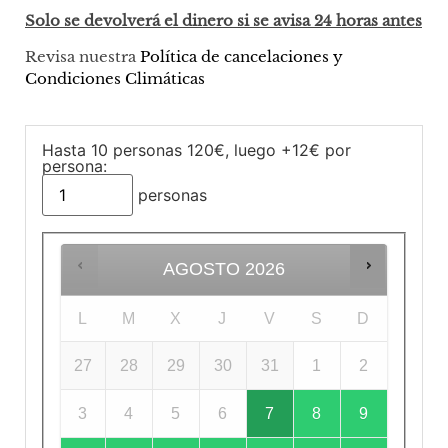
Solo se devolverá el dinero si se avisa 24 horas antes
Revisa nuestra
Política de cancelaciones y
Condiciones Climáticas
Hasta 10 personas 120€, luego +12€ por
persona:
personas
AGOSTO
2026
L
M
X
J
V
S
D
27
28
29
30
31
1
2
3
4
5
6
7
8
9